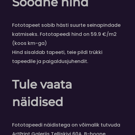
Soodne hind
Fototapeet sobib hästi suurte seinapindade
katmiseks. Fototapeedi hind on 59.9 €/m2
(koos km-ga)
Hind sisaldab tapeeti, teie pildi trükki
tapeedile ja paigaldusjuhendit.
Tule vaata
näidised
Fototapeedi näidistega on võimalik tutvuda
ArtPrint Galeriis Telliskivi 60A, B-hoone,