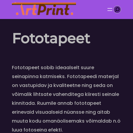
Liigu
Otsi
sisu
juurde
Fototapeet
Fototapeet sobib ideaalselt suure
seinapinna katmiseks. Fototapeedi materjal
on vastupidav ja kvaliteetne ning seda on
võimalik lihtsate vahenditega kiiresti seinale
kinnitada. Ruumile annab fototapeet
erinevaid visuaalseid nüansse ning aitab
muuta kodu omanäolisemaks võimaldab n.ö
luua fotoseina efekti.