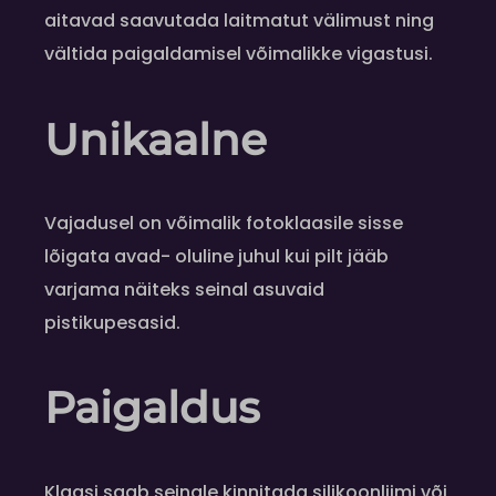
aitavad saavutada laitmatut välimust ning
vältida paigaldamisel võimalikke vigastusi.
Unikaalne
Vajadusel on võimalik fotoklaasile sisse
lõigata avad- oluline juhul kui pilt jääb
varjama näiteks seinal asuvaid
pistikupesasid.
Paigaldus
Klaasi saab seinale kinnitada silikoonliimi või