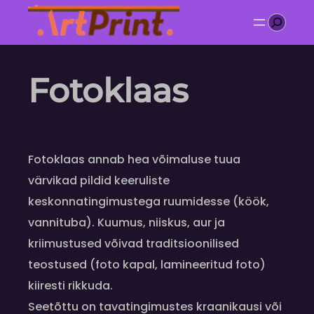
Liigu
Otsi
sisu
juurde
Fotoklaas
Fotoklaas annab hea võimaluse tuua
värvikad pildid keeruliste
keskonnatingimustega ruumidesse (köök,
vannituba). Kuumus, niiskus, aur ja
kriimustused võivad traditsioonilised
teostused (foto kapal, lamineeritud foto)
kiiresti rikkuda.
Seetõttu on tavatingimustes kraanikausi või